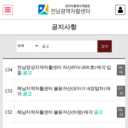
공지사항
검색
전남장성지역자활센터 자산(95누2691호) 매각 입
08-
134
06
찰
공고
해남지역자활센터 불용자산(포터Ⅱ내장탑차) 매
07-
133
20
각
공고
06-
132
해남지역자활센터 불용자산(차량) 매각
공고
24