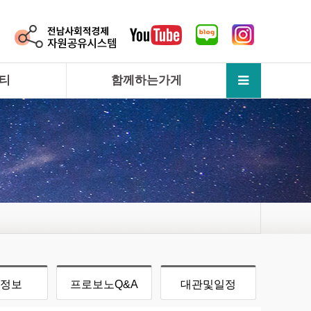
티
함께하는가게
정보
프로보노Q&A
대관및일정