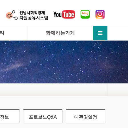
티
함께하는가게
정보
프로보노Q&A
대관및일정