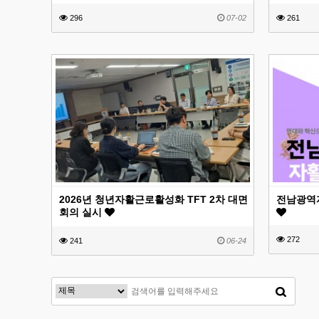
296
07-02
261
2026년 청년자활근로활성화 TFT 2차 대면
전남광역자
회의 실시
272
241
06-24